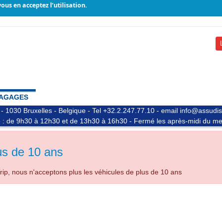
ous en acceptez l’utilisation.
AGAGES
 - 1030 Bruxelles - Belgique - Tel +32.2.247.77.10 - email info@assu
 : de 9h30 à 12h30 et de 13h30 à 16h30 - Fermé les après-midi du me
us de 10 ans
ip, nous n'acceptons plus les véhicules de plus de 10 ans