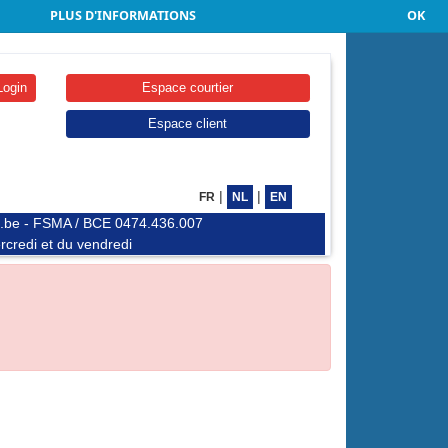
PLUS D'INFORMATIONS
OK
Login
Espace courtier
Espace client
|
|
FR
NL
EN
dis.be - FSMA / BCE 0474.436.007
rcredi et du vendredi