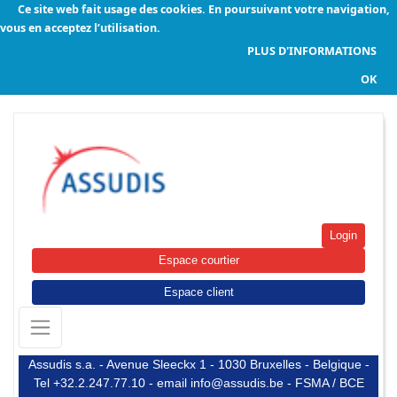
Ce site web fait usage des cookies. En poursuivant votre navigation,
vous en acceptez l’utilisation.
PLUS D'INFORMATIONS
OK
Login
Espace courtier
Espace client
Assudis s.a. - Avenue Sleeckx 1 - 1030 Bruxelles - Belgique -
Tel +32.2.247.77.10 - email info@assudis.be - FSMA / BCE